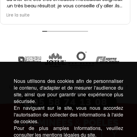
.un très beau résultat .je vous conseille d'y aller .ils
font un travail remarquable .
Lire la suite
Nous utilisons des cookies afin de personnaliser
Une question, un devis ? Contactez-nous !
le contenu, d'adapter et de mesurer l'audience du
site, ainsi que pour garantir une expérience plus
05 58 74 13 08
sécurisée.
En naviguant sur le site, vous nous accordez
l'autorisation de collecter des informations à l'aide
de cookies.
Pour de plus amples informations, veuillez
consulter les mentions légales du site.